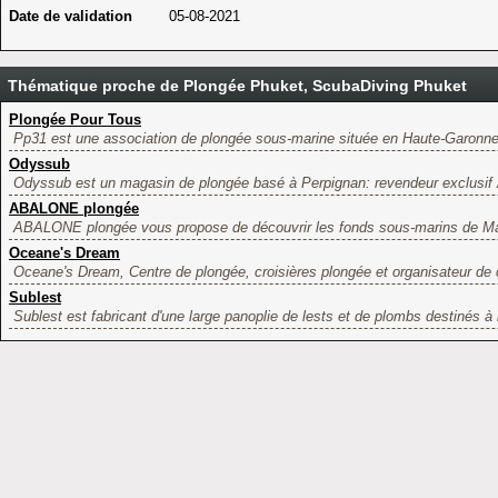
Date de validation
05-08-2021
Thématique proche de Plongée Phuket, ScubaDiving Phuket
Plongée Pour Tous
Pp31 est une association de plongée sous-marine située en Haute-Garonne(
Odyssub
Odyssub est un magasin de plongée basé à Perpignan: revendeur exclusif 
ABALONE plongée
ABALONE plongée vous propose de découvrir les fonds sous-marins de May
Oceane's Dream
Oceane's Dream, Centre de plongée, croisières plongée et organisateur de ci
Sublest
Sublest est fabricant d'une large panoplie de lests et de plombs destinés à l