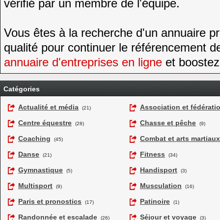
vérifié par un membre de l'équipe.
Vous êtes à la recherche d'un annuaire pr
qualité pour continuer le référencement de
annuaire d'entreprises en ligne
et boostez v
Catégories
Actualité et média
Association et fédérati
(21)
Centre équestre
Chasse et pêche
(28)
(9)
Coaching
Combat et arts martiaux
(45)
Danse
Fitness
(21)
(34)
Gymnastique
Handisport
(5)
(3)
Multisport
Musculation
(9)
(16)
Paris et pronostics
Patinoire
(17)
(1)
Randonnée et escalade
Séjour et voyage
(26)
(3)