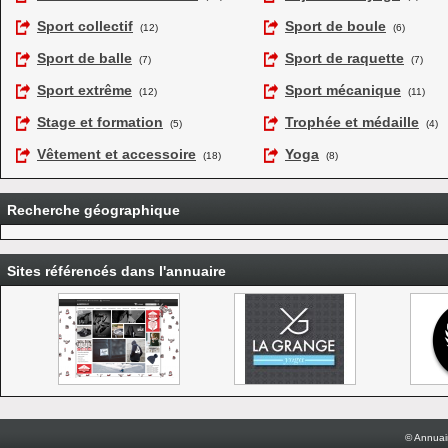
Sport collectif
Sport de boule
(12)
(6)
Sport de balle
Sport de raquette
(7)
(7)
Sport extrême
Sport mécanique
(12)
(11)
Stage et formation
Trophée et médaille
(5)
(4)
Vêtement et accessoire
Yoga
(18)
(8)
Recherche géographique
Sites référencés dans l'annuaire
© Annuai