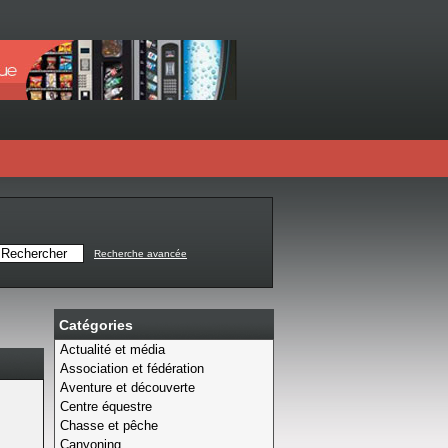
Recherche avancée
Catégories
Actualité et média
Association et fédération
Aventure et découverte
Centre équestre
Chasse et pêche
Canyoning