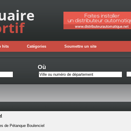
 hits
Catégories
Soumettre un site
Où
el
es de Pétanque Boulenciel