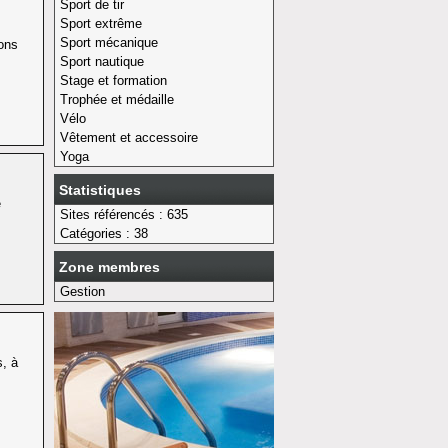
Sport de tir
Sport extrême
Sport mécanique
ions
Sport nautique
Stage et formation
Trophée et médaille
Vélo
Vêtement et accessoire
Yoga
Statistiques
e
Sites référencés : 635
Catégories : 38
Zone membres
Gestion
s, à