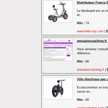
Distributeur France 
Le bikeboard est un tr
et...
Hits :
74
www.hello-city.com
|
D
annuairecoaching.fr 
Vous aimeriez consulte
référence...
Hits :
66
annuairecoaching.fr
|
Vélo électrique pas
Ecolocomotion se trou
savoir en...
Hits :
60
ecolocomotion.com
|