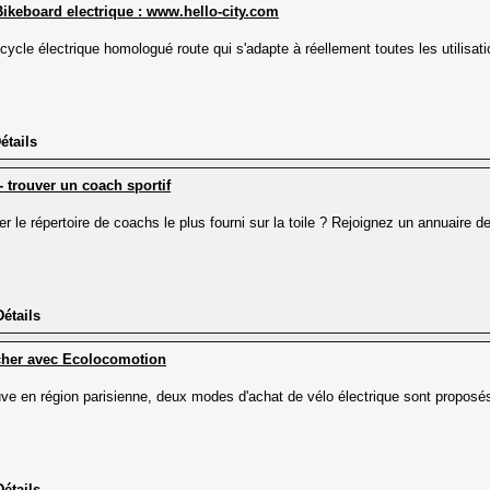
Bikeboard electrique : www.hello-city.com
icycle électrique homologué route qui s'adapte à réellement toutes les utilisat
étails
- trouver un coach sportif
r le répertoire de coachs le plus fourni sur la toile ? Rejoignez un annuaire d
Détails
 cher avec Ecolocomotion
ve en région parisienne, deux modes d'achat de vélo électrique sont proposé
Détails