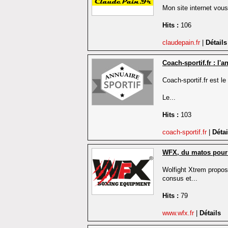
Mon site internet vous
Hits :
106
claudepain.fr
|
Détails
Coach-sportif.fr : l'
Coach-sportif.fr est le
Le...
Hits :
103
coach-sportif.fr
|
Détai
WFX, du matos pour 
Wolfight Xtrem propose
consus et...
Hits :
79
www.wfx.fr
|
Détails