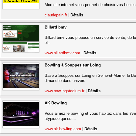
Mon site internet vous permet de choisir vos boules
claudepain.fr
|
Détails
Billard bmv
Billard bmv vous propose un service de vente, de loc
et...
www.billardbmv.com
|
Détails
Bowling à Souppes sur Loing
Basé à Souppes sur Loing en Seine-et-Marne, le Bo
dimanche dans univers...
www.bowlingstadium.fr
|
Détails
AK Bowling
Vous aimez le bowling et vous habitez dans les Yve
atypique qui est...
www.ak-bowling.com
|
Détails