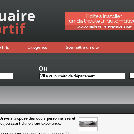
 hits
Catégories
Soumettre un site
Où
Univers propose des cours personnalisés et
et jouissant d'une vraie expérience.
ou en groupe devenir aussi s'adonner à la