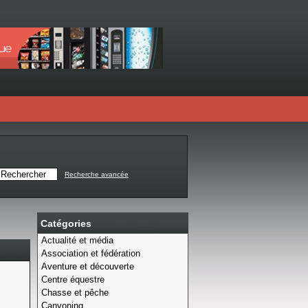
Recherche avancée
Catégories
Actualité et média
Association et fédération
Aventure et découverte
Centre équestre
Chasse et pêche
Canyoning