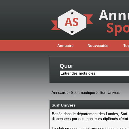
Annuaire
Nouveautés
Top
Quoi
Annuaire
>
Sport nautique
>
Surf Univers
Surf Univers
Basée dans le département des Landes, Surf 
dispensées par des moniteurs diplômés d'état 
Le club propose autant aux personnes seules 