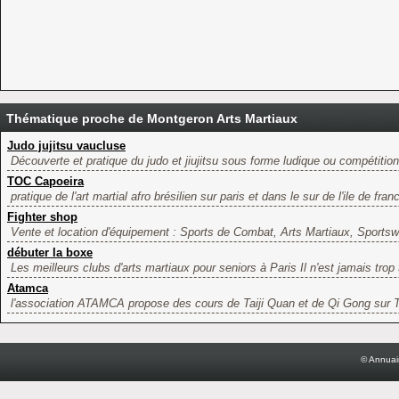
Thématique proche de Montgeron Arts Martiaux
Judo jujitsu vaucluse
Découverte et pratique du judo et jiujitsu sous forme ludique ou compétition 
TOC Capoeira
pratique de l'art martial afro brésilien sur paris et dans le sur de l'ile de franc
Fighter shop
Vente et location d'équipement : Sports de Combat, Arts Martiaux, Sportswe
débuter la boxe
Les meilleurs clubs d'arts martiaux pour seniors à Paris Il n'est jamais trop 
Atamca
l'association ATAMCA propose des cours de Taiji Quan et de Qi Gong sur To
© Annuai