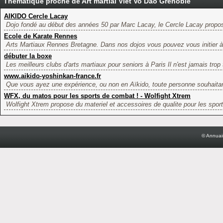
Thématique proche de Art martial Viet Vo Dao Grenoble
AIKIDO Cercle Lacay
Dojo fondé au début des années 50 par Marc Lacay, le Cercle Lacay propos
Ecole de Karate Rennes
Arts Martiaux Rennes Bretagne. Dans nos dojos vous pouvez vous initier à 
débuter la boxe
Les meilleurs clubs d'arts martiaux pour seniors à Paris Il n'est jamais trop 
www.aikido-yoshinkan-france.fr
Que vous ayez une expérience, ou non en Aïkido, toute personne souhaitant
WFX, du matos pour les sports de combat ! - Wolfight Xtrem
Wolfight Xtrem propose du materiel et accessoires de qualite pour les sport
© Annuai